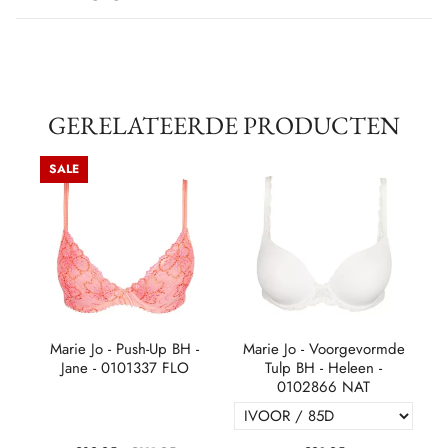
GERELATEERDE PRODUCTEN
SALE
a -
Marie Jo - Push-Up BH -
Marie Jo - Voorgevormde
Jane - 0101337 FLO
Tulp BH - Heleen -
0102866 NAT