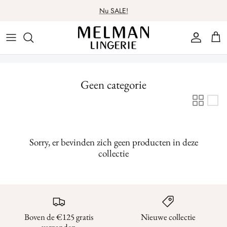
Meteen
Nu SALE!
naar
de
Lingerie
Lingerie
Over ons
Contact
content
Badmode
Nachtmode
Spaarsysteem
Geen categorie
Nachtmode
Badmode
Cadeaubon
Ondergoed
Ondergoed
Wasadvies
Beenmode
Beenmode
Sorry, er bevinden zich geen producten in deze
collectie
Boven de €125 gratis
Nieuwe collectie
verzonden