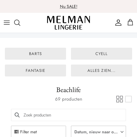
Meteen
Nu SALE!
naar
de
Lingerie
Lingerie
Over ons
Contact
content
Badmode
Nachtmode
Spaarsysteem
BARTS
CYELL
Nachtmode
Badmode
Cadeaubon
Ondergoed
Ondergoed
Wasadvies
FANTASIE
ALLES ZIEN...
Beenmode
Beenmode
Beachlife
69 producten
Filter met
Datum, nieuw naar oud