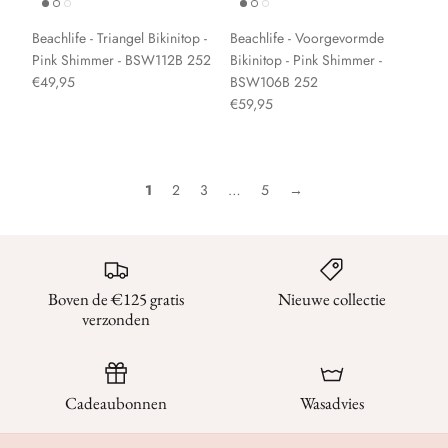
Beachlife - Triangel Bikinitop -
Beachlife - Voorgevormde
Pink Shimmer - BSW112B 252
Bikinitop - Pink Shimmer -
€49,95
BSW106B 252
€59,95
1
2
3
…
5
→
Boven de €125 gratis
Nieuwe collectie
verzonden
Cadeaubonnen
Wasadvies