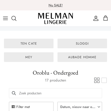
Meteen
Nu SALE!
naar
de
Lingerie
Lingerie
Over ons
Contact
content
Badmode
Nachtmode
Spaarsysteem
TEN CATE
SLOGGI
Nachtmode
Badmode
Cadeaubon
Ondergoed
Ondergoed
Wasadvies
MEY
AUBADE HOMME
Beenmode
Beenmode
Oroblu - Ondergoed
17 producten
Filter met
Datum, nieuw naar oud