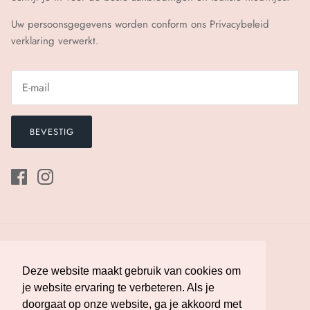
Uw persoonsgegevens worden conform ons
Privacybeleid
verklaring verwerkt.
BEVESTIG
Deze website maakt gebruik van cookies om
Deze website maakt gebruik van cookies om
je website ervaring te verbeteren. Als je
je website ervaring te verbeteren. Als je
doorgaat op onze website, ga je akkoord met
doorgaat op onze website, ga je akkoord met