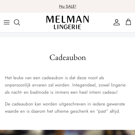
Meteen
Nu SALE!
naar
de
Lingerie
Lingerie
Over ons
Contact
content
Badmode
Nachtmode
Spaarsysteem
Nachtmode
Badmode
Cadeaubon
Cadeaubon
Ondergoed
Ondergoed
Wasadvies
Het leuke van een cadeaubon is dat deze nooit als
Beenmode
Beenmode
onpersoonlijk ervaren zal worden. Integendeel, zowel lingerie
als nacht- en badmode is immers een heel intiem cadeau!
De cadeaubon kan worden uitgeschreven in iedere gewenste
waarde en is daarom het ultieme geschenk en “past” altijd.