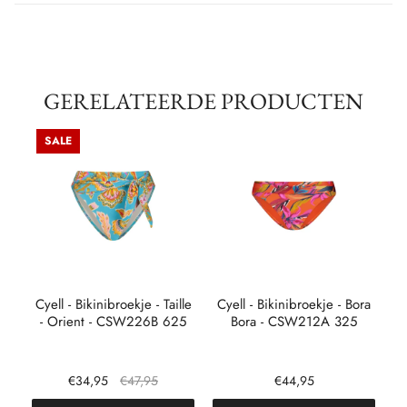
GERELATEERDE PRODUCTEN
SALE
sty
Cyell - Bikinibroekje - Taille
Cyell - Bikinibroekje - Bora
C
- Orient - CSW226B 625
Bora - CSW212A 325
€34,95
€47,95
€44,95