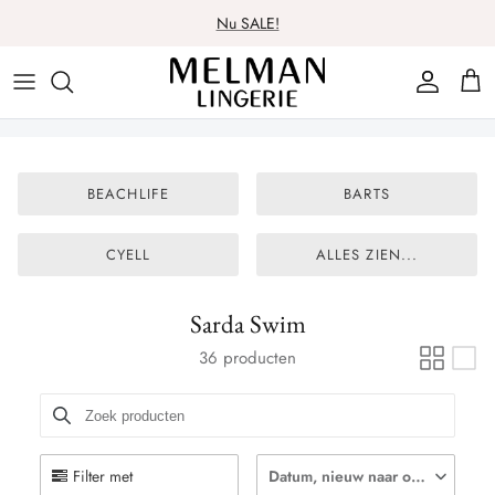
Meteen
Nu SALE!
naar
de
Lingerie
Lingerie
Over ons
Contact
content
Badmode
Nachtmode
Spaarsysteem
BEACHLIFE
BARTS
Nachtmode
Badmode
Cadeaubon
Ondergoed
Ondergoed
Wasadvies
CYELL
ALLES ZIEN...
Beenmode
Beenmode
Sarda Swim
36 producten
Filter met
Datum, nieuw naar oud