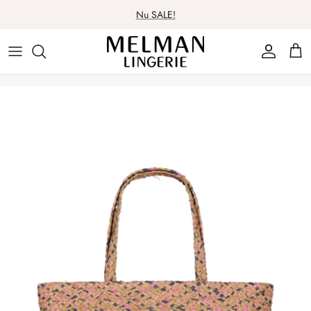
Meteen
Nu SALE!
naar
de
Lingerie
Lingerie
Over ons
Contact
content
Badmode
Nachtmode
Spaarsysteem
Nachtmode
Badmode
Cadeaubon
Ondergoed
Ondergoed
Wasadvies
Beenmode
Beenmode