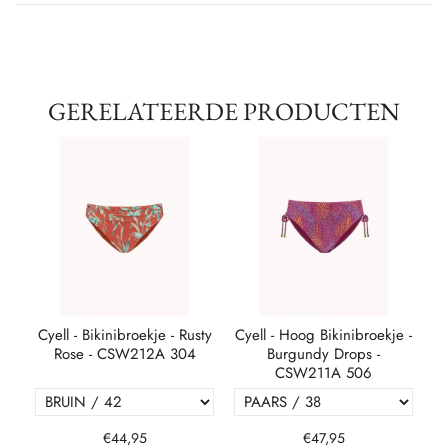
GERELATEERDE PRODUCTEN
Cyell - Bikinibroekje - Rusty
Cyell - Hoog Bikinibroekje -
A
Rose - CSW212A 304
Burgundy Drops -
CSW211A 506
€44,95
€47,95