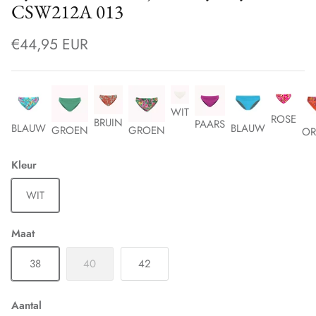
CSW212A 013
€44,95 EUR
WIT
ROSE
BRUIN
PAARS
BLAUW
BLAUW
GROEN
GROEN
OR
Kleur
WIT
Maat
38
40
42
Aantal