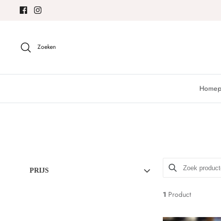
Meteen
naar
de
content
Zoeken
Homep
PRIJS
1
Product