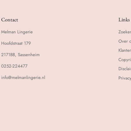
Contact
Links
Melman Lingerie
Zoeke
Over 
Hoofdstraat 179
Klante
2171BB, Sassenheim
Copyri
0252-224477
Discla
info@melmanlingerie.nl
Privac