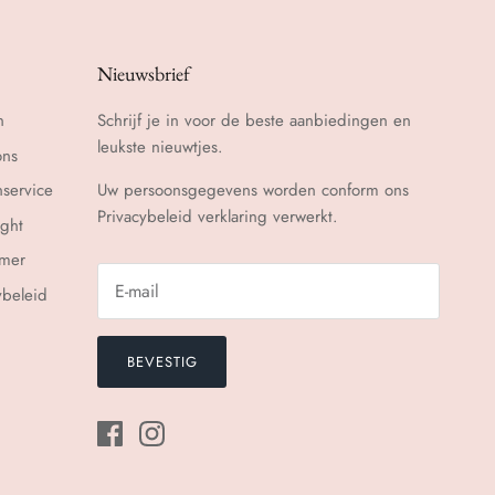
Nieuwsbrief
n
Schrijf je in voor de beste aanbiedingen en
leukste nieuwtjes.
ons
nservice
Uw persoonsgegevens worden conform ons
Privacybeleid
verklaring verwerkt.
ght
imer
ybeleid
BEVESTIG