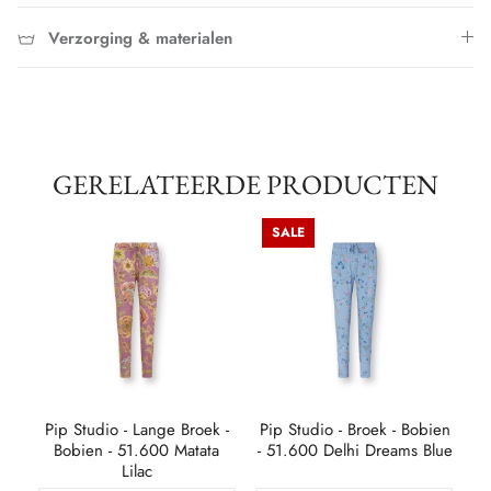
Verzorging & materialen
GERELATEERDE PRODUCTEN
SALE
en
Pip Studio - Lange Broek -
Pip Studio - Broek - Bobien
P
ink
Bobien - 51.600 Matata
- 51.600 Delhi Dreams Blue
- 
Lilac