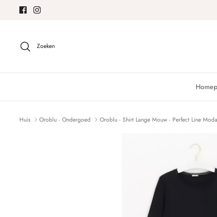
Meteen
naar
de
content
Zoeken
Homep
Huis
Oroblu - Ondergoed
Oroblu - Shirt Lange Mouw - Perfect Line Modal