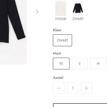
IVOOR
ZWART
Kleur
ZWART
Maat
XS
S
M
Aantal