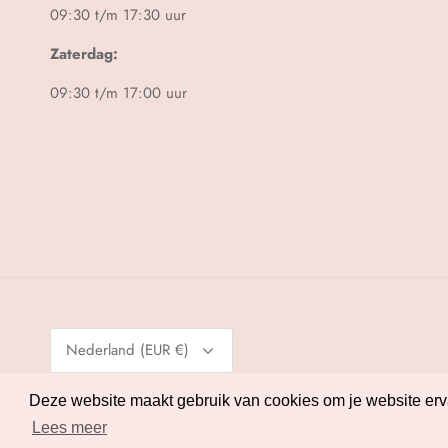
09:30 t/m 17:30 uur
Zaterdag:
09:30 t/m 17:00 uur
Valuta
Nederland (EUR €)
© 2026
Melman Lingerie
.
Powered by Shopify
Deze website maakt gebruik van cookies om je website ervar
Deze website maakt gebruik van cookies om je website ervar
Lees meer
Lees meer