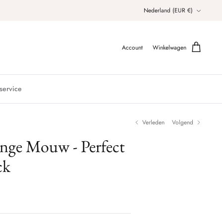
Valuta
Nederland (EUR €)
Account
Winkelwagen
service
Verleden
Volgend
ange Mouw - Perfect
ck