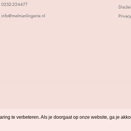
0252-224477
Discla
info@melmanlingerie.nl
Privac
ing te verbeteren. Als je doorgaat op onze website, ga je akko
ing te verbeteren. Als je doorgaat op onze website, ga je akko