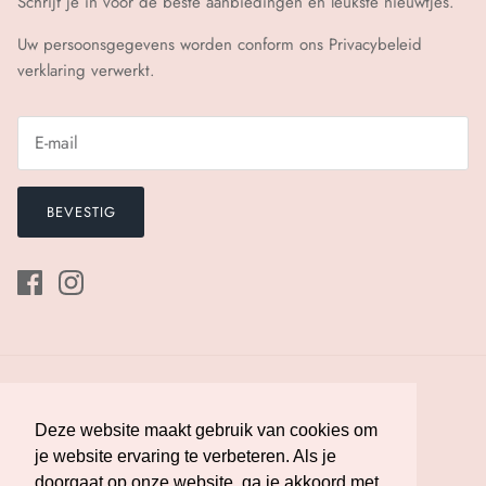
Schrijf je in voor de beste aanbiedingen en leukste nieuwtjes.
Uw persoonsgegevens worden conform ons
Privacybeleid
verklaring verwerkt.
BEVESTIG
Deze website maakt gebruik van cookies om
Deze website maakt gebruik van cookies om
je website ervaring te verbeteren. Als je
je website ervaring te verbeteren. Als je
doorgaat op onze website, ga je akkoord met
doorgaat op onze website, ga je akkoord met