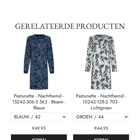
GERELATEERDE PRODUCTEN
-
Pastunette - Nachthemd -
Pastunette - Nachthemd -
 -
15242-306-3 563 - Bloem -
10242-128-2 703 -
Blauw
Lichtgroen
€49,95
€44,95
KOPEN
KOPEN