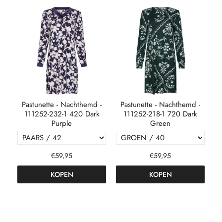
-
Pastunette - Nachthemd -
Pastunette - Nachthemd -
n
111252-232-1 420 Dark
111252-218-1 720 Dark
Purple
Green
€59,95
€59,95
KOPEN
KOPEN