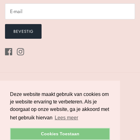
BEVESTIG
Deze website maakt gebruik van cookies om
Deze website maakt gebruik van cookies om
je website ervaring te verbeteren. Als je
je website ervaring te verbeteren. Als je
doorgaat op onze website, ga je akkoord met
doorgaat op onze website, ga je akkoord met
Valuta
Nederland (EUR €)
het gebruik hiervan
het gebruik hiervan
Lees meer
Lees meer
© 2026
Melman Lingerie
.
Powered by Shopify
Cookies Toestaan
Cookies Toestaan