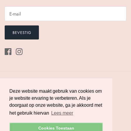
BEVESTIG
Deze website maakt gebruik van cookies om
Deze website maakt gebruik van cookies om
je website ervaring te verbeteren. Als je
je website ervaring te verbeteren. Als je
doorgaat op onze website, ga je akkoord met
doorgaat op onze website, ga je akkoord met
Valuta
Nederland (EUR €)
het gebruik hiervan
het gebruik hiervan
Lees meer
Lees meer
© 2026
Melman Lingerie
.
Powered by Shopify
Cookies Toestaan
Cookies Toestaan