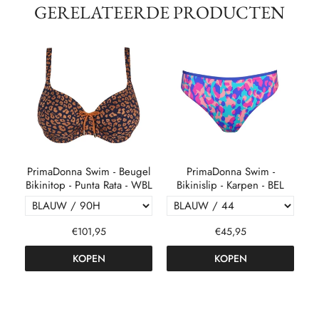
GERELATEERDE PRODUCTEN
 -
PrimaDonna Swim - Beugel
PrimaDonna Swim -
Bikinitop - Punta Rata - WBL
Bikinislip - Karpen - BEL
€101,95
€45,95
KOPEN
KOPEN