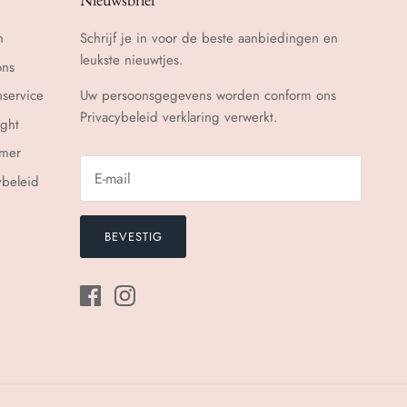
n
Schrijf je in voor de beste aanbiedingen en
leukste nieuwtjes.
ons
nservice
Uw persoonsgegevens worden conform ons
Privacybeleid
verklaring verwerkt.
ght
imer
ybeleid
BEVESTIG