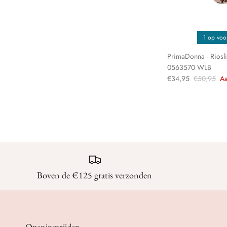
1 op voo
PrimaDonna - Rioslip
0563570 WLB
€34,95
€50,95
Aa
Boven de €125 gratis verzonden
Openingstijden