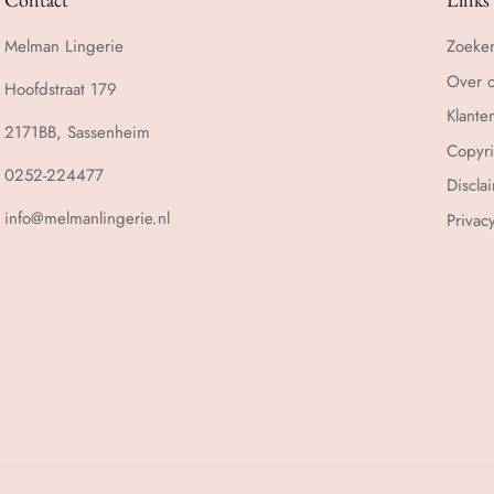
Melman Lingerie
Zoeke
Over 
Hoofdstraat 179
Klante
2171BB, Sassenheim
Copyri
0252-224477
Discla
info@melmanlingerie.nl
Privac