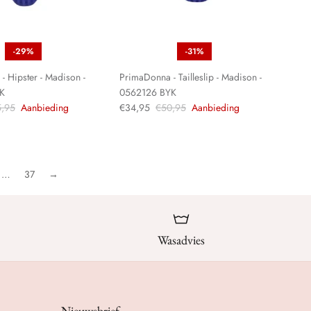
-29%
-31%
 Hipster - Madison -
PrimaDonna - Tailleslip - Madison -
K
0562126 BYK
,95
Aanbieding
€34,95
€50,95
Aanbieding
…
37
→
Wasadvies
Nieuwsbrief