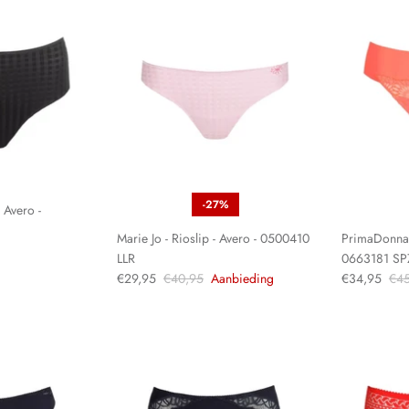
-27%
- Avero -
Marie Jo - Rioslip - Avero - 0500410
PrimaDonna -
LLR
0663181 SP
€29,95
€40,95
Aanbieding
€34,95
€45