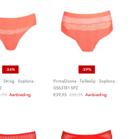
-24%
-29%
 String - Sophora -
PrimaDonna - Tailleslip - Sophora -
Z
0563181 SPZ
,95
Aanbieding
€39,95
€55,95
Aanbieding