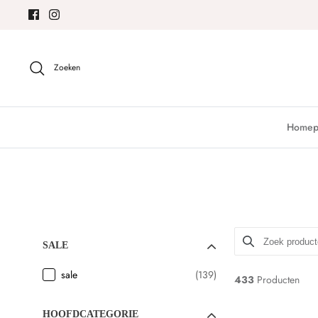
Meteen
naar
de
content
Zoeken
Homep
SALE
sale
(139)
433
Producten
HOOFDCATEGORIE