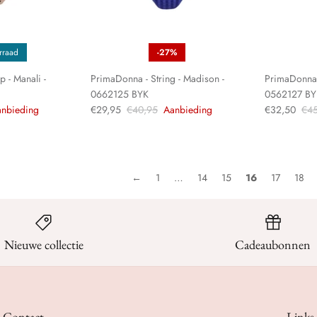
rraad
-27%
 - Manali -
PrimaDonna - String - Madison -
PrimaDonna -
0662125 BYK
0562127 BY
nbieding
€29,95
€40,95
Aanbieding
€32,50
€45
←
1
…
14
15
16
17
18
Nieuwe collectie
Cadeaubonnen
Contact
Links