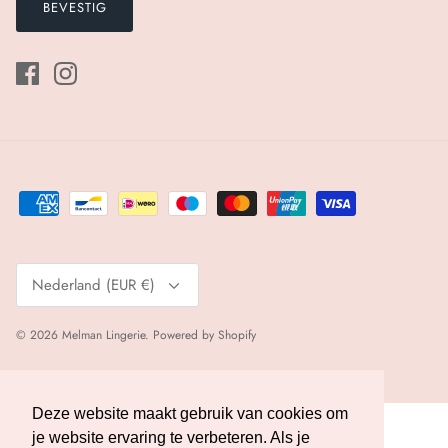
BEVESTIG
Valuta
Nederland (EUR €)
© 2026
Melman Lingerie
.
Powered by Shopify
Deze website maakt gebruik van cookies om
Deze website maakt gebruik van cookies om
je website ervaring te verbeteren. Als je
je website ervaring te verbeteren. Als je