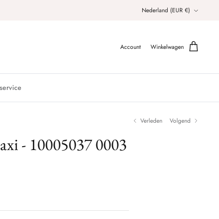
Valuta
Nederland (EUR €)
Account
Winkelwagen
service
Verleden
Volgend
Maxi - 10005037 0003