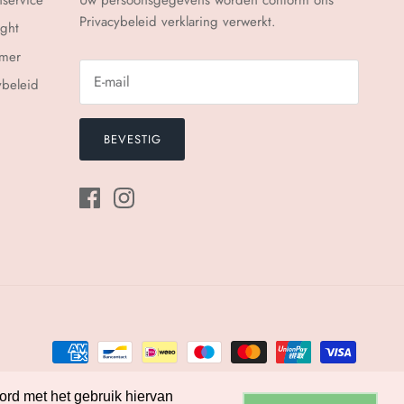
Privacybeleid
verklaring verwerkt.
ght
imer
ybeleid
BEVESTIG
ord met het gebruik hiervan
ord met het gebruik hiervan