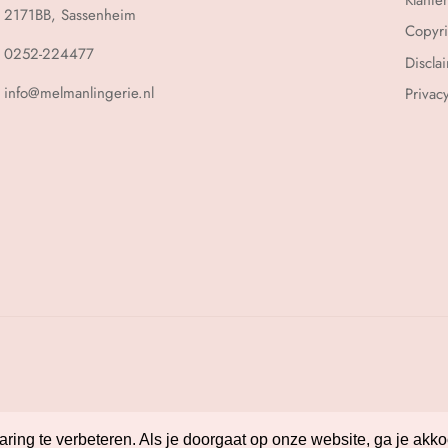
2171BB, Sassenheim
Copyri
0252-224477
Discla
info@melmanlingerie.nl
Privac
ing te verbeteren. Als je doorgaat op onze website, ga je akko
ing te verbeteren. Als je doorgaat op onze website, ga je akko