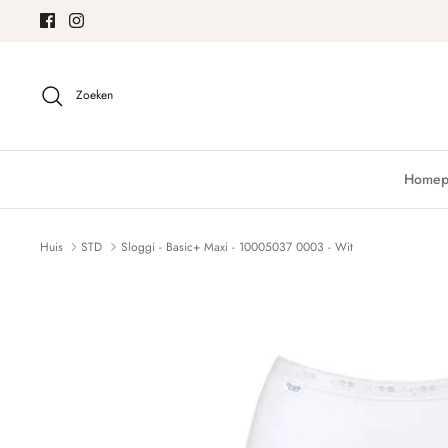
Meteen
naar
de
content
Zoeken
Homep
Huis
STD
Sloggi - Basic+ Maxi - 10005037 0003 - Wit