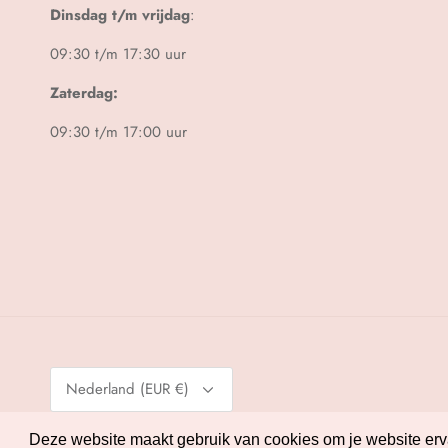
Dinsdag t/m vrijdag
:
09:30 t/m 17:30 uur
Zaterdag:
09:30 t/m 17:00 uur
Valuta
Nederland (EUR €)
© 2026
Melman Lingerie
.
Powered by Shopify
Deze website maakt gebruik van cookies om je website ervar
Deze website maakt gebruik van cookies om je website ervar