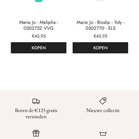
Marie Jo - Melipha -
Marie Jo - Rioslip - Yoly -
M
0502752 VVG
0502770 - ELS
€45,95
€45,95
KOPEN
KOPEN
Boven de €125 gratis
Nieuwe collectie
verzonden