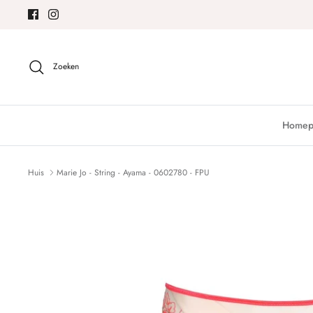
Meteen
naar
de
content
Zoeken
Homep
Huis
Marie Jo - String - Ayama - 0602780 - FPU