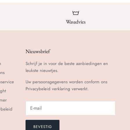
Wasadvies
Nieuwsbrief
n
Schrijf je in voor de beste aanbiedingen en
leukste nieuwtjes.
ons
nservice
Uw persoonsgegevens worden conform ons
Privacybeleid
verklaring verwerkt.
ght
imer
ybeleid
BEVESTIG