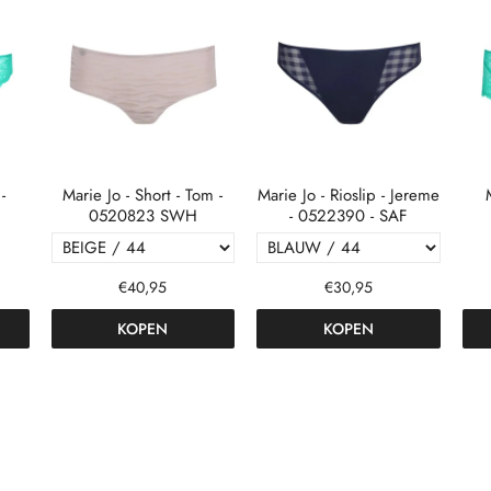
-
Marie Jo - Short - Tom -
Marie Jo - Rioslip - Jereme
0520823 SWH
- 0522390 - SAF
€40,95
€30,95
KOPEN
KOPEN