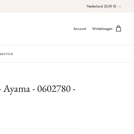
Valuta
Nederland (EUR €)
Account
Winkelwagen
service
 - Ayama - 0602780 -