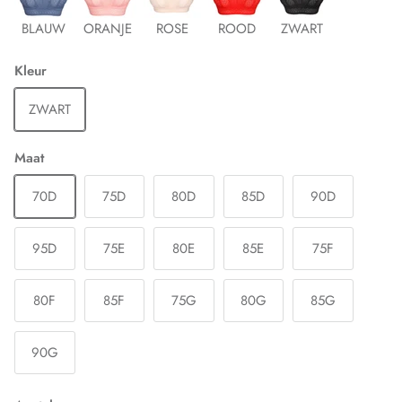
BLAUW
ORANJE
ROSE
ROOD
ZWART
Kleur
ZWART
Maat
70D
75D
80D
85D
90D
95D
75E
80E
85E
75F
80F
85F
75G
80G
85G
90G