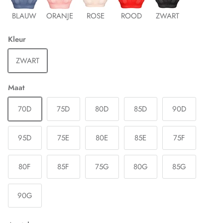
BLAUW
ORANJE
ROSE
ROOD
ZWART
Kleur
ZWART
Maat
70D
75D
80D
85D
90D
95D
75E
80E
85E
75F
80F
85F
75G
80G
85G
90G