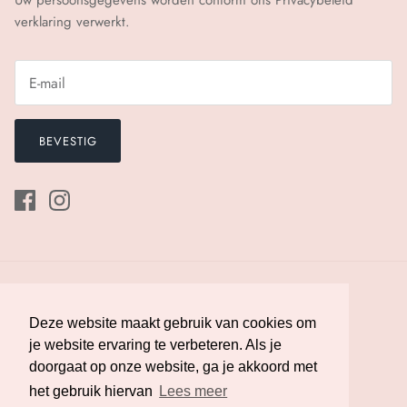
verklaring verwerkt.
BEVESTIG
Deze website maakt gebruik van cookies om
Deze website maakt gebruik van cookies om
je website ervaring te verbeteren. Als je
je website ervaring te verbeteren. Als je
doorgaat op onze website, ga je akkoord met
doorgaat op onze website, ga je akkoord met
Valuta
Nederland (EUR €)
het gebruik hiervan
het gebruik hiervan
Lees meer
Lees meer