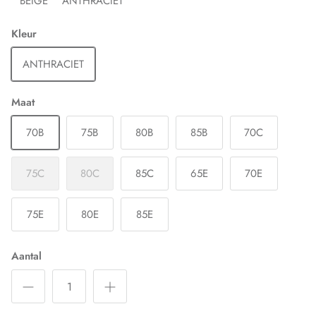
BEIGE
ANTHRACIET
Kleur
ANTHRACIET
Maat
70B
75B
80B
85B
70C
75C
80C
85C
65E
70E
75E
80E
85E
Aantal