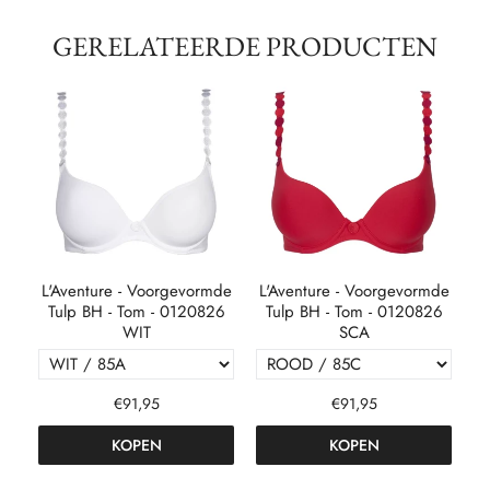
GERELATEERDE PRODUCTEN
L'Aventure - Voorgevormde
L'Aventure - Voorgevormde
L
Tulp BH - Tom - 0120826
Tulp BH - Tom - 0120826
WIT
SCA
€91,95
€91,95
KOPEN
KOPEN