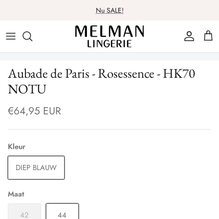
Meteen
Nu SALE!
naar
de
Lingerie
Lingerie
Over ons
Contact
content
Badmode
Nachtmode
Spaarsysteem
Aubade de Paris - Rosessence - HK70
NOTU
Nachtmode
Badmode
Cadeaubon
€64,95 EUR
Ondergoed
Ondergoed
Wasadvies
Beenmode
Beenmode
Kleur
DIEP BLAUW
Maat
42
44