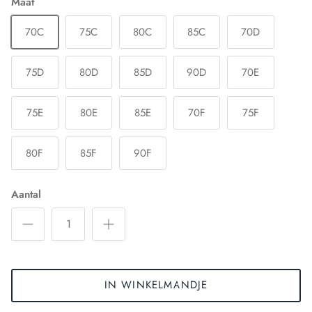
Maat
70C
75C
80C
85C
70D
75D
80D
85D
90D
70E
75E
80E
85E
70F
75F
80F
85F
90F
Aantal
IN WINKELMANDJE