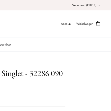
Valuta
Nederland (EUR €)
Account
Winkelwagen
service
- Singlet - 32286 090