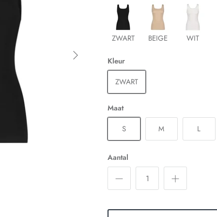
ZWART
BEIGE
WIT
Kleur
ZWART
Maat
S
M
L
Aantal