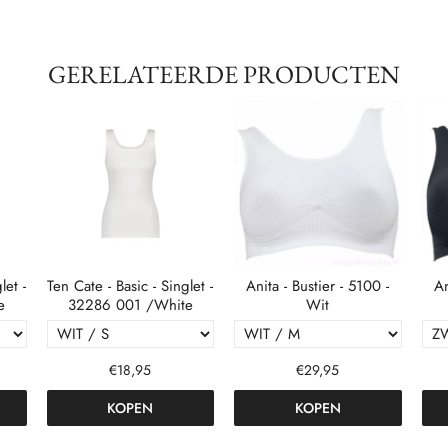
GERELATEERDE PRODUCTEN
let -
Ten Cate - Basic - Singlet -
Anita - Bustier - 5100 -
An
e
32286 001 /White
Wit
€18,95
€29,95
KOPEN
KOPEN