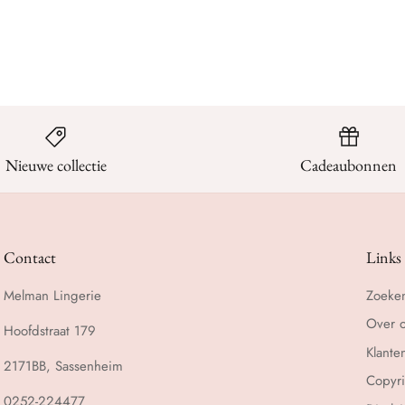
Nieuwe collectie
Cadeaubonnen
Contact
Links
Melman Lingerie
Zoeke
Over 
Hoofdstraat 179
Klante
2171BB, Sassenheim
Copyri
0252-224477