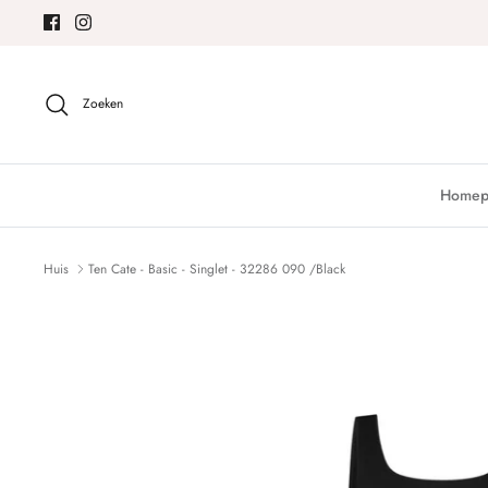
Meteen
naar
de
content
Zoeken
Homep
Huis
Ten Cate - Basic - Singlet - 32286 090 /Black