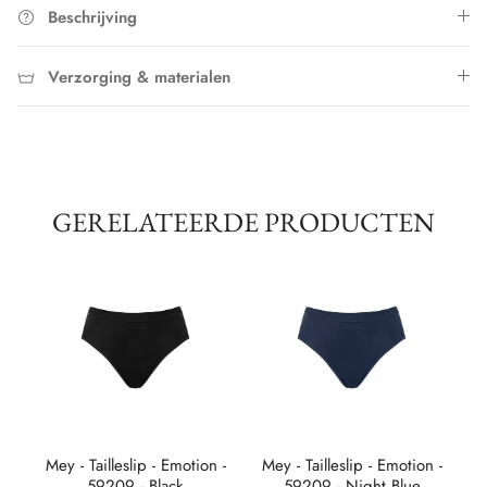
Beschrijving
Verzorging & materialen
GERELATEERDE PRODUCTEN
 -
Mey - Tailleslip - Emotion -
Mey - Tailleslip - Emotion -
M
59209 - Black
59209 - Night Blue