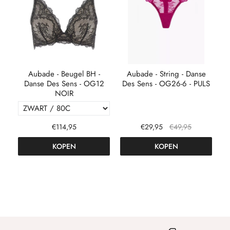
es
Aubade - Beugel BH -
Aubade - String - Danse
Danse Des Sens - OG12
Des Sens - OG26-6 - PULS
V
NOIR
M
€114,95
€29,95
€49,95
KOPEN
KOPEN