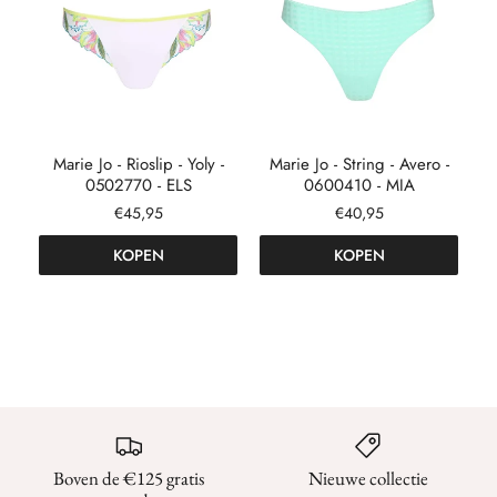
Marie Jo - Rioslip - Yoly -
Marie Jo - String - Avero -
M
0502770 - ELS
0600410 - MIA
€45,95
€40,95
KOPEN
KOPEN
Boven de €125 gratis
Nieuwe collectie