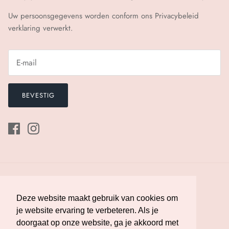
Uw persoonsgegevens worden conform ons
Privacybeleid
verklaring verwerkt.
BEVESTIG
Deze website maakt gebruik van cookies om
Deze website maakt gebruik van cookies om
je website ervaring te verbeteren. Als je
je website ervaring te verbeteren. Als je
doorgaat op onze website, ga je akkoord met
doorgaat op onze website, ga je akkoord met