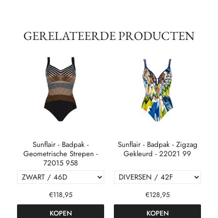
GERELATEERDE PRODUCTEN
k -
Sunflair - Badpak -
Sunflair - Badpak - Zigzag
S
Geometrische Strepen -
Gekleurd - 22021 99
72015 958
€118,95
€128,95
KOPEN
KOPEN