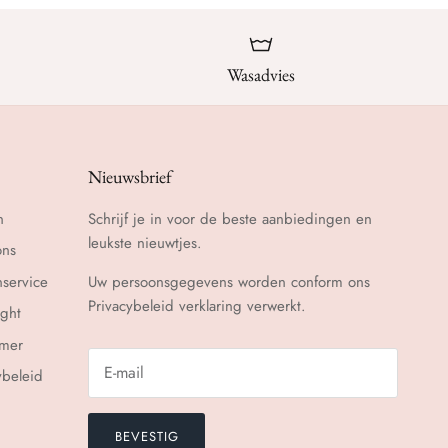
Wasadvies
Nieuwsbrief
n
Schrijf je in voor de beste aanbiedingen en
leukste nieuwtjes.
ons
nservice
Uw persoonsgegevens worden conform ons
Privacybeleid
verklaring verwerkt.
ght
imer
ybeleid
BEVESTIG