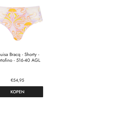
uisa Bracq - Shorty -
rtofino - 516-40 AGL
€54,95
KOPEN