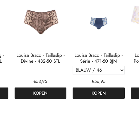
g -
Louisa Bracq - Tailleslip -
Louisa Bracq - Tailleslip -
Lo
L
Divine - 482-50 STL
Série - 471-50 BJN
Po
€53,95
€56,95
KOPEN
KOPEN