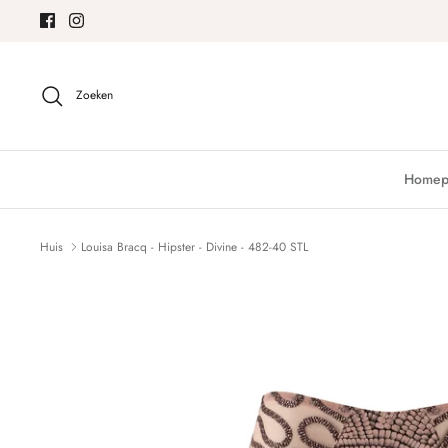
Meteen
naar
de
content
Zoeken
Homep
Huis
Louisa Bracq - Hipster - Divine - 482-40 STL