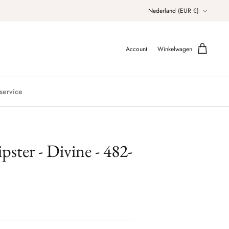
Valuta
Nederland (EUR €)
Account
Winkelwagen
service
pster - Divine - 482-