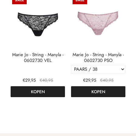
SALE
SALE
a -
Marie Jo - String - Manyla -
Marie Jo - String - Manyla -
Ma
0602730 VEL
0602730 PSO
€29,95
€40,95
€29,95
€40,95
KOPEN
KOPEN