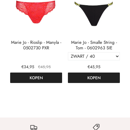
 -
Marie Jo - Rioslip - Manyla -
Marie Jo - Smalle String -
0502730 PXR
Tom - 0602963 SIE
€34,95
€45,95
€45,95
KOPEN
KOPEN