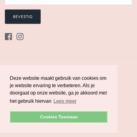
BEVESTIG
Deze website maakt gebruik van cookies om
Deze website maakt gebruik van cookies om
je website ervaring te verbeteren. Als je
je website ervaring te verbeteren. Als je
doorgaat op onze website, ga je akkoord met
doorgaat op onze website, ga je akkoord met
Valuta
Nederland (EUR €)
het gebruik hiervan
het gebruik hiervan
Lees meer
Lees meer
© 2026
Melman Lingerie
.
Powered by Shopify
Cookies Toestaan
Cookies Toestaan