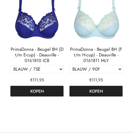
(F
PrimaDonna - Beugel BH (D
PrimaDonna - Beugel BH (F
Pr
-
t/m E-cup) - Deauville -
t/m H-cup) - Deauville -
0161810 ICB
0161811 MLY
€111,95
€111,95
KOPEN
KOPEN