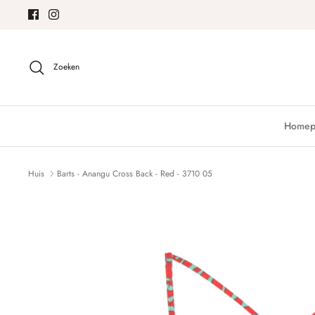
Meteen
naar
de
content
Zoeken
Homep
Huis
Barts - Anangu Cross Back - Red - 3710 05