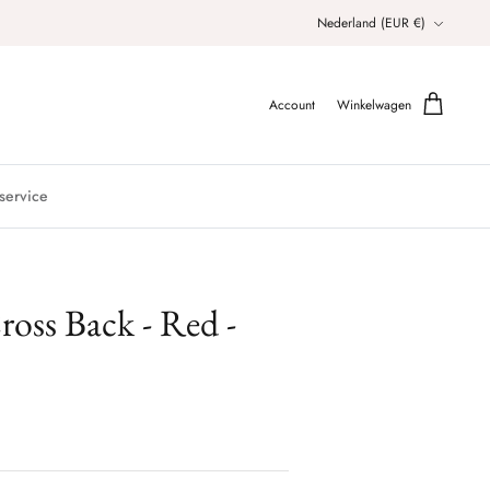
Valuta
Nederland (EUR €)
Account
Winkelwagen
service
ross Back - Red -