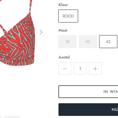
Kleur
ROOD
Maat
38
40
42
Aantal
IN WI
NU