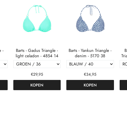
e -
Barts - Gadus Triangle -
Barts - Yankun Triangle -
B
light celadon - 4854 14
denim - 5170 38
Tri
€29,95
€34,95
KOPEN
KOPEN