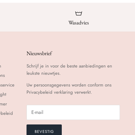
Wasadvies
Nieuwsbrief
n
Schrijf je in voor de beste aanbiedingen en
leukste nieuwtjes.
ons
nservice
Uw persoonsgegevens worden conform ons
Privacybeleid
verklaring verwerkt.
ght
imer
ybeleid
BEVESTIG