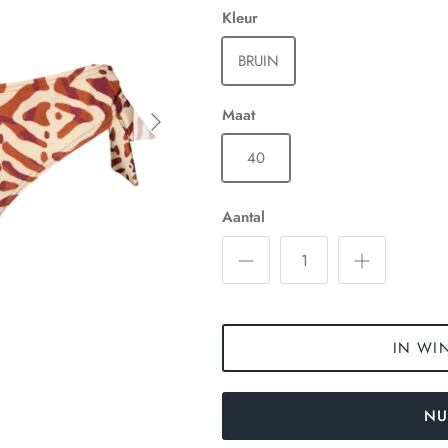
Kleur
BRUIN
Maat
40
Aantal
IN WI
NU