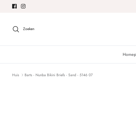
Meteen
naar
de
content
Zoeken
Homep
Huis
Barts - Nunba Bikini Briefs - Sand - 5146 07