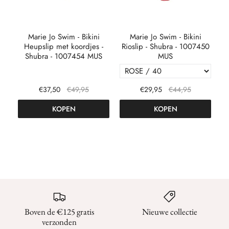
n
Marie Jo Swim - Bikini
Marie Jo Swim - Bikini
Heupslip met koordjes -
Rioslip - Shubra - 1007450
Shubra - 1007454 MUS
MUS
€37,50
€49,95
€29,95
€44,95
KOPEN
KOPEN
Boven de €125 gratis
Nieuwe collectie
verzonden