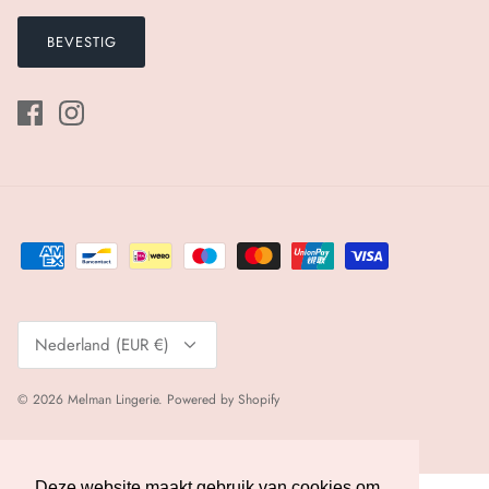
BEVESTIG
Valuta
Nederland (EUR €)
© 2026
Melman Lingerie
.
Powered by Shopify
Deze website maakt gebruik van cookies om
Deze website maakt gebruik van cookies om