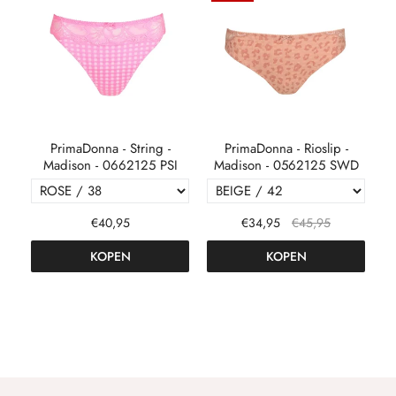
PrimaDonna - String -
PrimaDonna - Rioslip -
D
Madison - 0662125 PSI
Madison - 0562125 SWD
M
€40,95
€34,95
€45,95
KOPEN
KOPEN