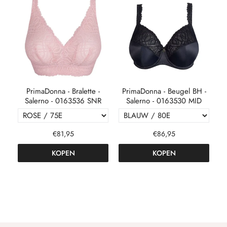
PrimaDonna - Bralette -
PrimaDonna - Beugel BH -
R
Salerno - 0163536 SNR
Salerno - 0163530 MID
€81,95
€86,95
KOPEN
KOPEN