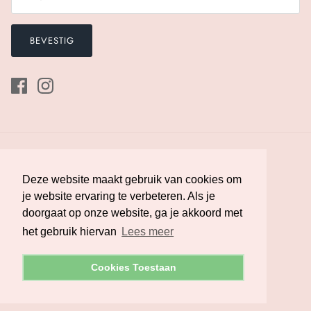
BEVESTIG
Deze website maakt gebruik van cookies om
Deze website maakt gebruik van cookies om
je website ervaring te verbeteren. Als je
je website ervaring te verbeteren. Als je
doorgaat op onze website, ga je akkoord met
doorgaat op onze website, ga je akkoord met
Valuta
Nederland (EUR €)
het gebruik hiervan
het gebruik hiervan
Lees meer
Lees meer
© 2026
Melman Lingerie
.
Powered by Shopify
Cookies Toestaan
Cookies Toestaan