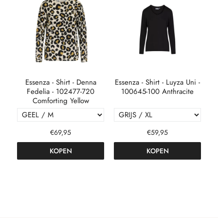
 -
Essenza - Shirt - Denna
Essenza - Shirt - Luyza Uni -
auw
Fedelia - 102477-720
100645-100 Anthracite
Comforting Yellow
€69,95
€59,95
KOPEN
KOPEN