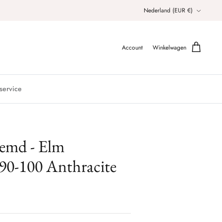
Valuta
Nederland (EUR €)
Account
Winkelwagen
service
hemd - Elm
90-100 Anthracite