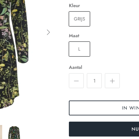
Kleur
GRIJS
Maat
L
Aantal
IN WI
NU