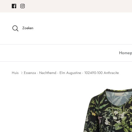
Meteen
naar
de
content
Zoeken
Homep
Huis
Essenza - Nachthemd - Elm Augustine - 102490-100 Anthracite