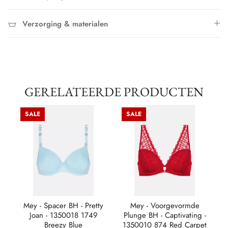
Verzorging & materialen
GERELATEERDE PRODUCTEN
SALE
SALE
-
Mey - Spacer BH - Pretty
Mey - Voorgevormde
Me
t
Joan - 1350018 1749
Plunge BH - Captivating -
13
Breezy Blue
1350010 874 Red Carpet