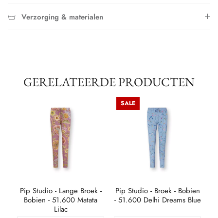
Verzorging & materialen
GERELATEERDE PRODUCTEN
SALE
en
Pip Studio - Lange Broek -
Pip Studio - Broek - Bobien
P
Bobien - 51.600 Matata
- 51.600 Delhi Dreams Blue
- 
Lilac