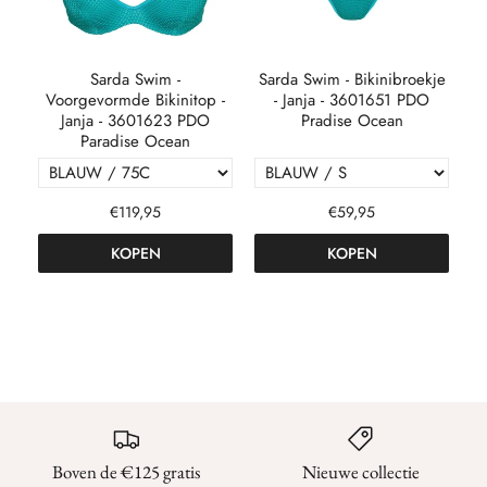
nja
Sarda Swim -
Sarda Swim - Bikinibroekje
S
de
Voorgevormde Bikinitop -
- Janja - 3601651 PDO
Janja - 3601623 PDO
Pradise Ocean
Paradise Ocean
€119,95
€59,95
KOPEN
KOPEN
Boven de €125 gratis
Nieuwe collectie