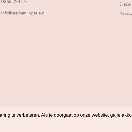
0252-224477
Discla
info@melmanlingerie.nl
Privac
ing te verbeteren. Als je doorgaat op onze website, ga je akko
ing te verbeteren. Als je doorgaat op onze website, ga je akko