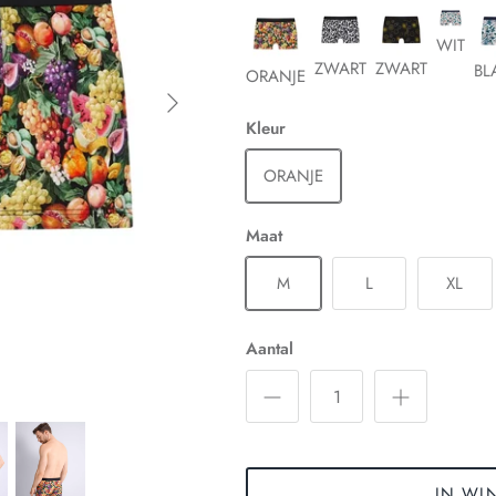
WIT
ZWART
ZWART
BL
ORANJE
Kleur
ORANJE
Maat
M
L
XL
Aantal
IN WI