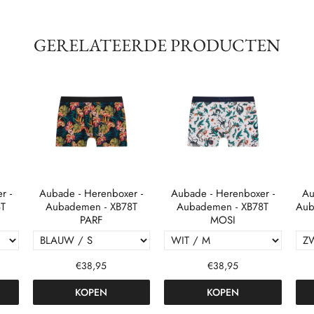
GERELATEERDE PRODUCTEN
r -
Aubade - Herenboxer -
Aubade - Herenboxer -
Au
8T
Aubademen - XB78T
Aubademen - XB78T
Aub
PARF
MOSI
€38,95
€38,95
KOPEN
KOPEN