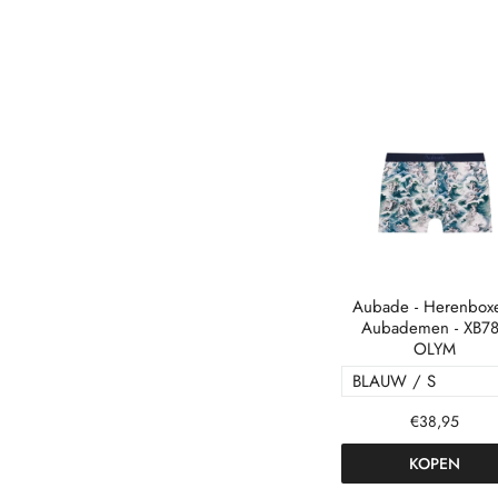
Aubade - Herenboxe
Aubademen - XB7
OLYM
€38,95
KOPEN