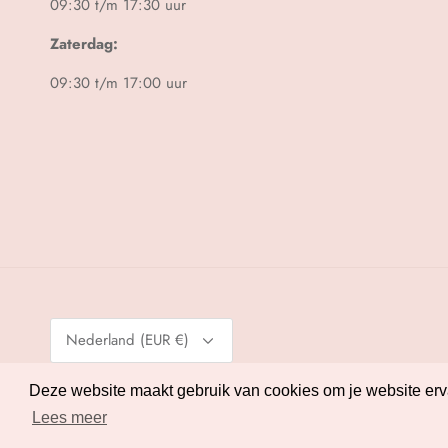
09:30 t/m 17:30 uur
Zaterdag:
09:30 t/m 17:00 uur
Valuta
Nederland (EUR €)
© 2026
Melman Lingerie
.
Powered by Shopify
Deze website maakt gebruik van cookies om je website ervar
Deze website maakt gebruik van cookies om je website ervar
Lees meer
Lees meer