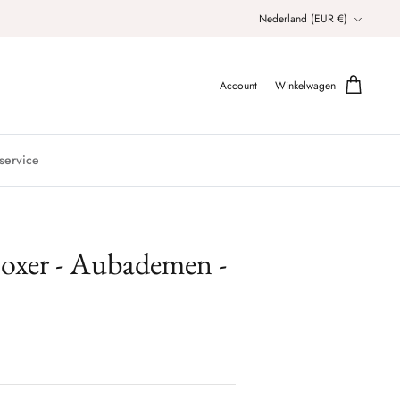
Valuta
Nederland (EUR €)
Account
Winkelwagen
service
oxer - Aubademen -