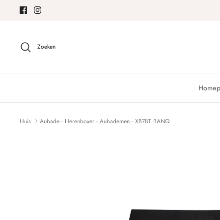
Meteen
naar
de
content
Zoeken
Homep
Huis
Aubade - Herenboxer - Aubademen - XB78T BANQ